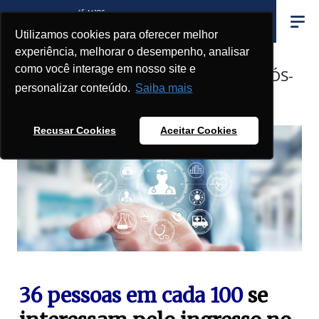
Utilizamos cookies para oferecer melhor
experiência, melhorar o desempenho, analisar
como você interage em nosso site e
CARREIRAS DA SAÚDE NO BRASIL PÓS-
personalizar conteúdo.
Saiba mais
PANDEMIA
Recusar Cookies
Aceitar Cookies
36 pessoas em cada 100
se