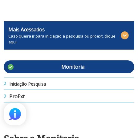
Mais Acessados
Caso queira ir para iniciação a pesquisa ou proext, clique
aqui
Monitoria
Iniciação Pesquisa
2
ProExt
3