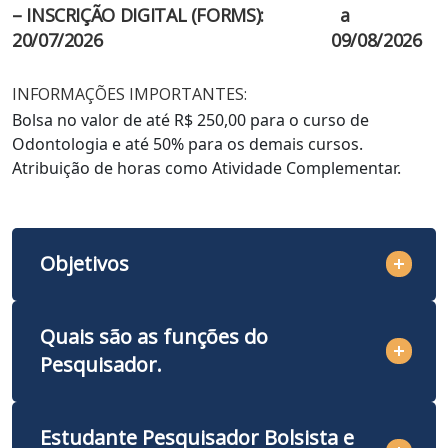
– INSCRIÇÃO DIGITAL (FORMS):
a
20/07/2026
09/08/2026
INFORMAÇÕES IMPORTANTES:
Bolsa no valor de até R$ 250,00 para o curso de
Odontologia e até 50% para os demais cursos.
Atribuição de horas como Atividade Complementar.
Objetivos
Nossos programas têm como objetivo inserir os
Quais são as funções do
estudantes em um projeto mais amplo das
UniSãoJosé
,
Pesquisador.
que está fortemente ancorando em uma visão holística
e multidisciplinar dos ambientes acadêmicos e
profissionais.
Preencher o Termo de Compromisso ao ser aprovado
Estudante Pesquisador Bolsista e
Entende-se, que os programas contribuem para a
seja bolsista ou não, para formalizar o processo e dar