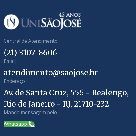
O modelo de pré-projeto de pesquisa poderá ser
solicitado na coordenação do
Programa IP e Monitoria
(3107-8661).
Central de Atendimento
(21) 3107-8606
Email
atendimento@saojose.br
Endereço
Av. de Santa Cruz, 556 - Realengo,
Rio de Janeiro - RJ, 21710-232
Mande mensagem pelo
Whatsapp