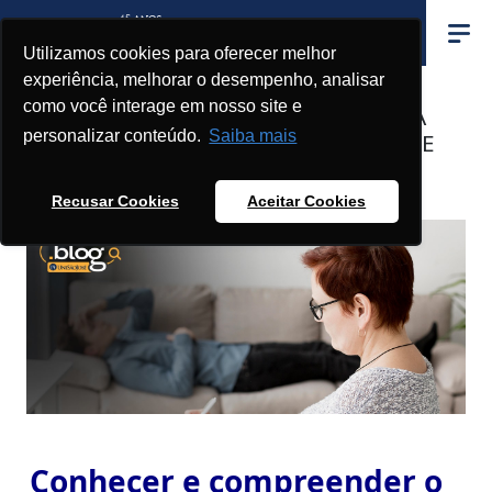
Utilizamos cookies para oferecer melhor
experiência, melhorar o desempenho, analisar
como você interage em nosso site e
A PSICOLOGIA COMO AGENTE NA
personalizar conteúdo.
Saiba mais
COMPREENSÃO DA SUBJETIVIDADE
HUMANA
Recusar Cookies
Aceitar Cookies
Conhecer e compreender o