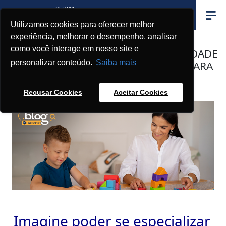
Utilizamos cookies para oferecer melhor
experiência, melhorar o desempenho, analisar
como você interage em nosso site e
PÓS-GRADUAÇÃO EM PSICOMOTRICIDADE
personalizar conteúdo.
Saiba mais
E EDUCAÇÃO INCLUSIVA: INTERVIR PARA
INCLUIR
Recusar Cookies
Aceitar Cookies
Imagine poder se especializar