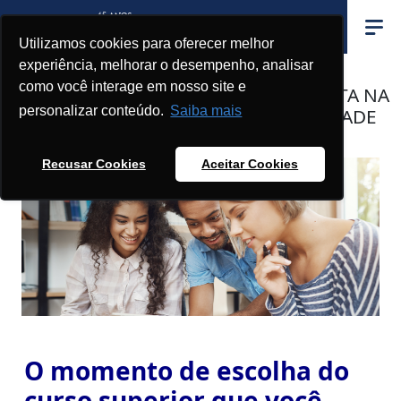
Utilizamos cookies para oferecer melhor
experiência, melhorar o desempenho, analisar
como você interage em nosso site e
DIFERENCIAIS: O QUE LEVAR EM CONTA NA
personalizar conteúdo.
Saiba mais
HORA DE ESCOLHER SUA UNIVERSIDADE
Recusar Cookies
Aceitar Cookies
O momento de escolha do
curso superior que você