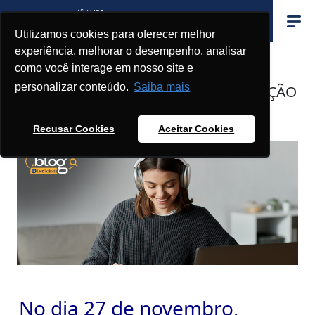
Utilizamos cookies para oferecer melhor
experiência, melhorar o desempenho, analisar
como você interage em nosso site e
DIA NACIONAL DA EDUCAÇÃO A
personalizar conteúdo.
Saiba mais
DISTÂNCIA: CELEBRANDO A REVOLUÇÃO
DO APRENDIZADO
Recusar Cookies
Aceitar Cookies
No dia 27 de novembro,