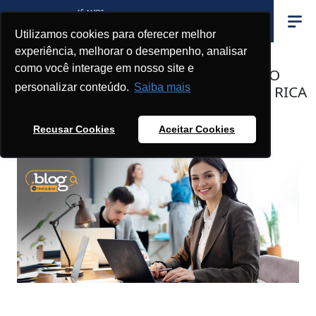
Utilizamos cookies para oferecer melhor
experiência, melhorar o desempenho, analisar
como você interage em nosso site e
ADMINISTRAÇÃO: UMA FORMAÇÃO
personalizar conteúdo.
Saiba mais
AMPLA, HOLÍSTICA, CULTURALMENTE RICA
E INTRÍSECA À FORMAÇÃO DA
HUMANIDADE
Recusar Cookies
Aceitar Cookies