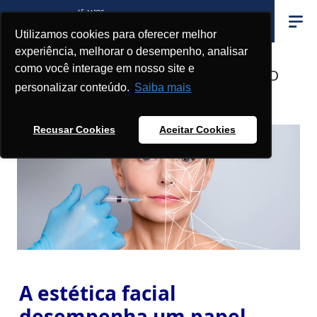
Utilizamos cookies para oferecer melhor
experiência, melhorar o desempenho, analisar
como você interage em nosso site e
A HARMONIZAÇÃO OROFACIAL E O
personalizar conteúdo.
Saiba mais
MERCADO DE TRABALHO
Recusar Cookies
Aceitar Cookies
A estética facial
desempenha um papel