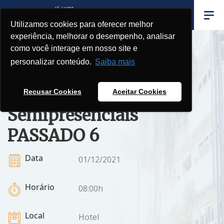
Utilizamos cookies para oferecer melhor
experiência, melhorar o desempenho, analisar
como você interage em nosso site e
personalizar conteúdo.
Saiba mais
Apresentação
das Disciplinas
Recusar Cookies
Aceitar Cookies
Semipresenciais
PASSADO 6
Data
01/12/2021
Horário
08:00h
Local
Hotel