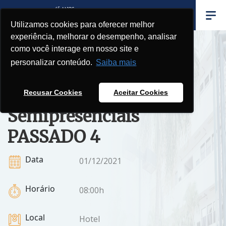
Utilizamos cookies para oferecer melhor
experiência, melhorar o desempenho, analisar
como você interage em nosso site e
personalizar conteúdo.
Saiba mais
Apresentação
das Disciplinas
Recusar Cookies
Aceitar Cookies
Semipresenciais
PASSADO 4
Data
01/12/2021
Horário
08:00h
Local
Hotel