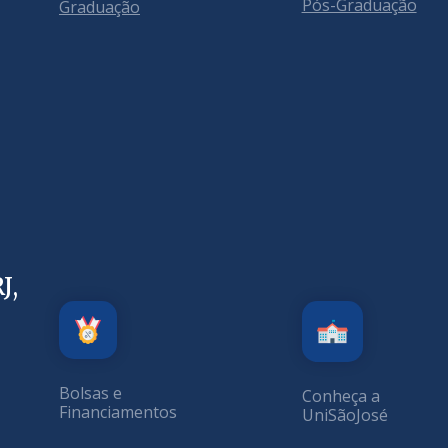
Pós-Graduação
Graduação
J,
Bolsas e
Conheça a
Financiamentos
UniSãoJosé