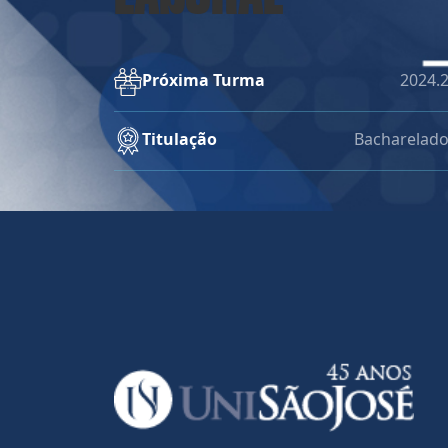
Próxima Turma
2024.
Titulação
Bacharelad