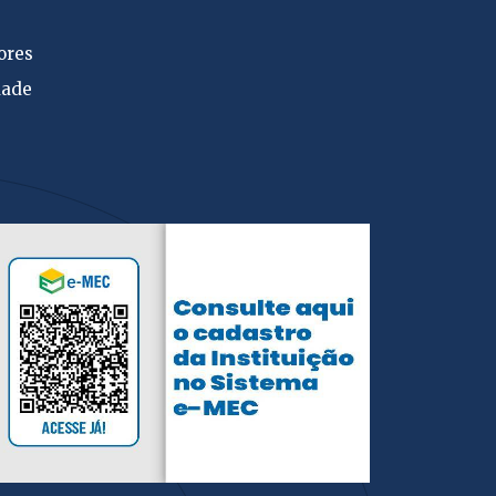
ores
dade