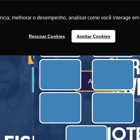
duação
Pós Graduação
Clínicas
Ingresso
Benefícios
ência, melhorar o desempenho, analisar como você interage em 
Recusar Cookies
Aceitar Cookies
A partir de