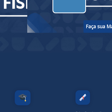
2
Faça sua Ma
o