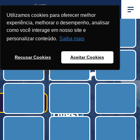
Utilizamos cookies para oferecer melhor
experiência, melhorar o desempenho, analisar
Graduação
como você interage em nosso site e
personalizar conteúdo.
Saiba mais
Direitos do
Recusar Cookies
Aceitar Cookies
Trabalhador
A partir de